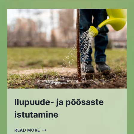
MÄLESTUSMONUMENDI
HALJASTUS
Ilupuude- ja põõsaste
istutamine
ILUPUUDE-
READ MORE