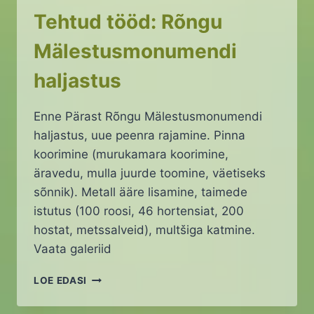
Tehtud tööd: Rõngu
Mälestusmonumendi
haljastus
Enne Pärast Rõngu Mälestusmonumendi
haljastus, uue peenra rajamine. Pinna
koorimine (murukamara koorimine,
äravedu, mulla juurde toomine, väetiseks
sõnnik). Metall ääre lisamine, taimede
istutus (100 roosi, 46 hortensiat, 200
hostat, metssalveid), multšiga katmine.
Vaata galeriid
TEHTUD
LOE EDASI
TÖÖD:
RÕNGU