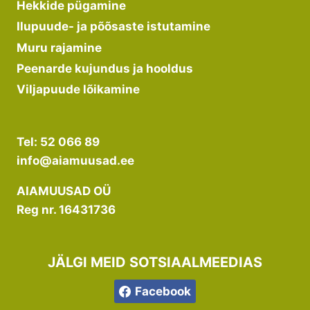
Hekkide pügamine
Ilupuude- ja põõsaste istutamine
Muru rajamine
Peenarde kujundus ja hooldus
Viljapuude lõikamine
Tel: 52 066 89
info@aiamuusad.ee
AIAMUUSAD OÜ
Reg nr. 16431736
JÄLGI MEID SOTSIAALMEEDIAS
Facebook