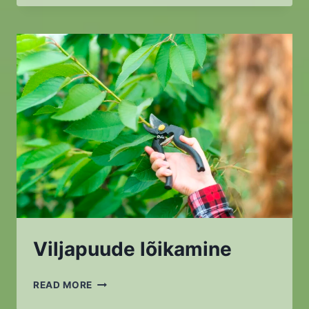
Viljapuude lõikamine
VILJAPUUDE
READ MORE
LÕIKAMINE