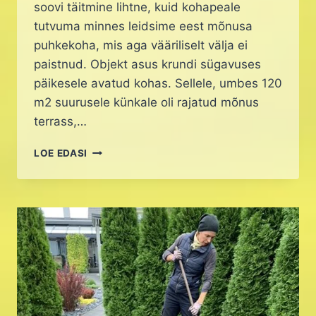
soovi täitmine lihtne, kuid kohapeale
tutvuma minnes leidsime eest mõnusa
puhkekoha, mis aga vääriliselt välja ei
paistnud. Objekt asus krundi sügavuses
päikesele avatud kohas. Sellele, umbes 120
m2 suurusele künkale oli rajatud mõnus
terrass,…
KUKEHARJAMATT
LOE EDASI
KODUAEDA