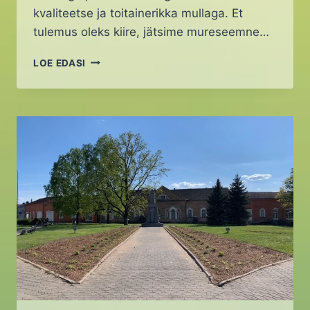
kvaliteetse ja toitainerikka mullaga. Et
tulemus oleks kiire, jätsime mureseemne…
TEHTUD
LOE EDASI
TÖÖD:
UUS
MURUKATE