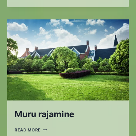
JA
PÕÕSASTE
ISTUTAMINE
Muru rajamine
MURU
READ MORE
RAJAMINE