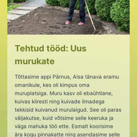
Tehtud tööd: Uus
murukate
Tõttasime appi Pärnus, Aisa tänava eramu
omanikule, kes oli kimpus oma
muruplatsiga. Muru kasv oli ebaühtlane,
kuivas kiiresti ning kuivade ilmadega
tekkisid kuivanud murulaigud. See oli paras
väljakutse, kuid võtsime selle keeruka ja
väga mahuka töö ette. Esmalt koorisime
ära kogu pinnakatte ning asendasime selle