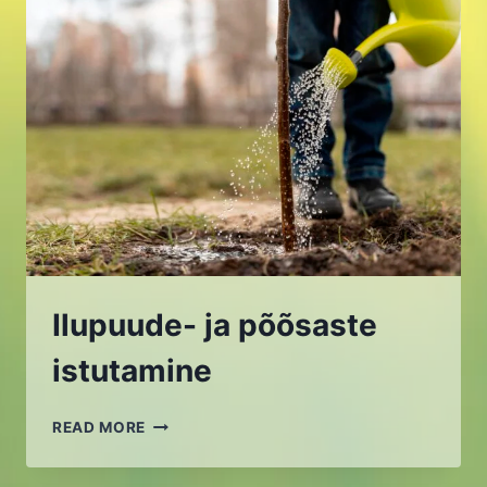
Ilupuude- ja põõsaste
istutamine
ILUPUUDE-
READ MORE
JA
PÕÕSASTE