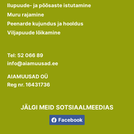
Ilupuude- ja põõsaste istutamine
Muru rajamine
Peenarde kujundus ja hooldus
Viljapuude lõikamine
Tel: 52 066 89
info@aiamuusad.ee
AIAMUUSAD OÜ
Reg nr. 16431736
JÄLGI MEID SOTSIAALMEEDIAS
Facebook