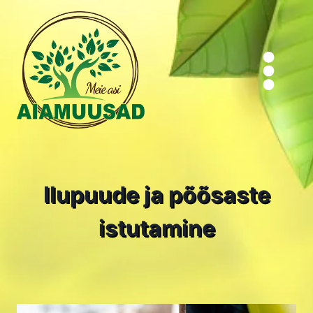
Skip
to
content
Ilupuude ja põõsaste
istutamine